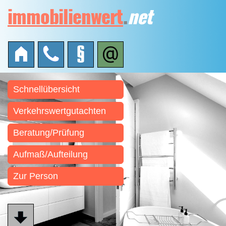
immobilienwert
.
net
Schnellübersicht
Verkehrswertgutachten
Beratung/Prüfung
Aufmaß/Aufteilung
Zur Person